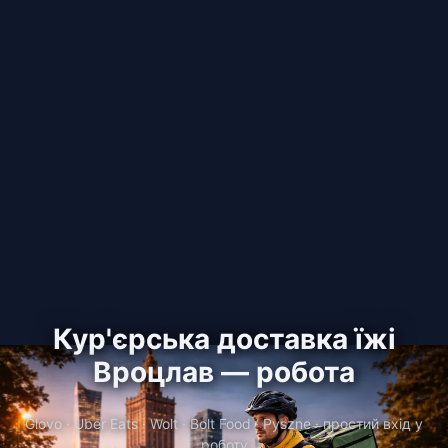
Кур'єрська доставка їжі
Вроцлав — робота
Glovo · Uber Eats · Wolt · Bolt Food · Pyszne · простий вхід у
роботу