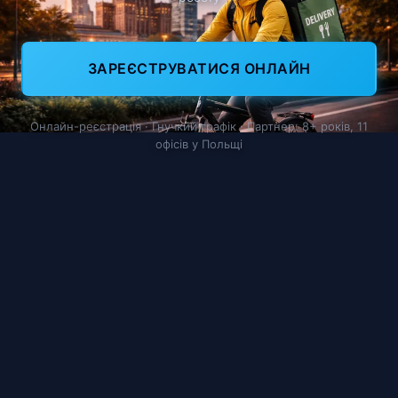
ЗАРЕЄСТРУВАТИСЯ ОНЛАЙН
Онлайн-реєстрація · Гнучкий графік · Партнер: 8+ років, 11
офісів у Польщі