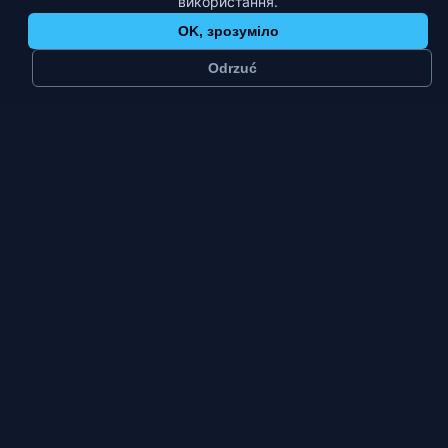
використання.
OK, зрозуміло
Odrzuć
≈
58 тис.
2
мешканців
платформи
Велике
Пт–Нд
місто
пік тижня
тип міста
Свідніца живе подвійним життям: у будні це