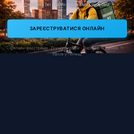
Доставка їжі · Glovo · Uber Eats · супровід
ЗАРЕЄСТРУВАТИСЯ ОНЛАЙН
Онлайн-реєстрація · Гнучкий графік · Партнер: 8+ років, 11
офісів у Польщі