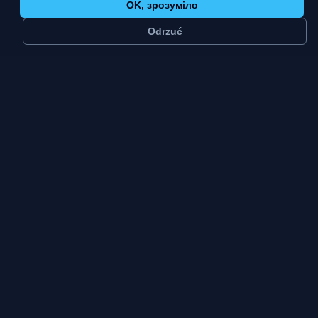
OK, зрозуміло
Odrzuć
≈
38 тис.
2
мешканців
платформи
Мале місто
Пт–Нд
тип міста
пік тижня
Олесніца — тридцять вісім тисяч мешканців та
історичне місто менш ніж за тридцять