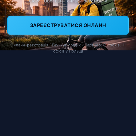
Glovo · Uber Eats · онлайн-реєстрація
ЗАРЕЄСТРУВАТИСЯ ОНЛАЙН
Онлайн-реєстрація · Гнучкий графік · Партнер: 8+ років, 11
офісів у Польщі