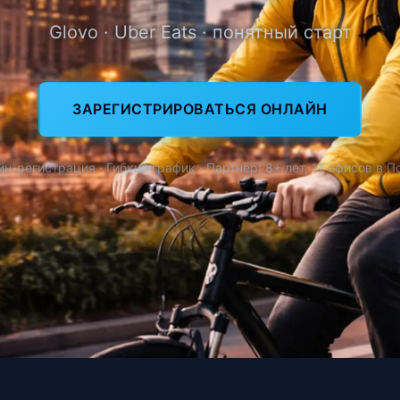
Glovo · Uber Eats · понятный старт
ЗАРЕГИСТРИРОВАТЬСЯ ОНЛАЙН
н-регистрация · Гибкий график · Партнёр: 8+ лет, 11 офисов в 