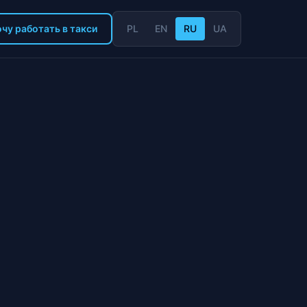
чу работать в такси
PL
EN
RU
UA