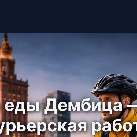
 еды Дембица 
урьерская рабо