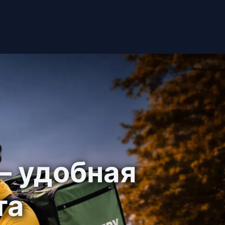
— удобная
та