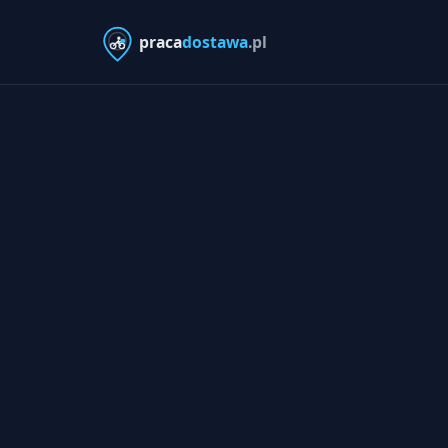
praca
dostawa
.pl