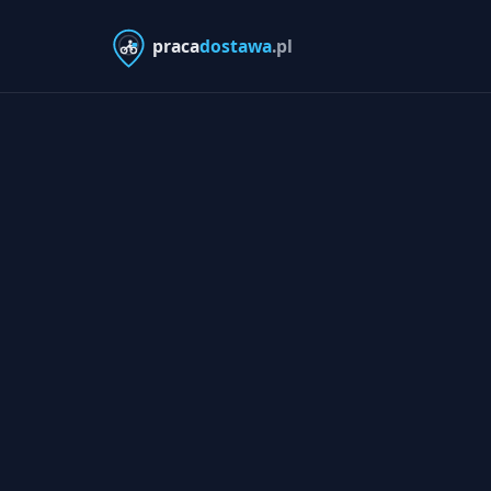
praca
dostawa
.pl