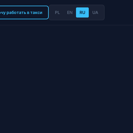
чу работать в такси
PL
EN
RU
UA