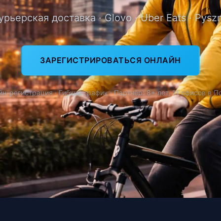
урьерская доставка · Glovo · Uber Eats · Pysz
ЗАРЕГИСТРИРОВАТЬСЯ ОНЛАЙН
н-регистрация · Гибкий график · Партнёр: 8+ лет, 11 офисов в 