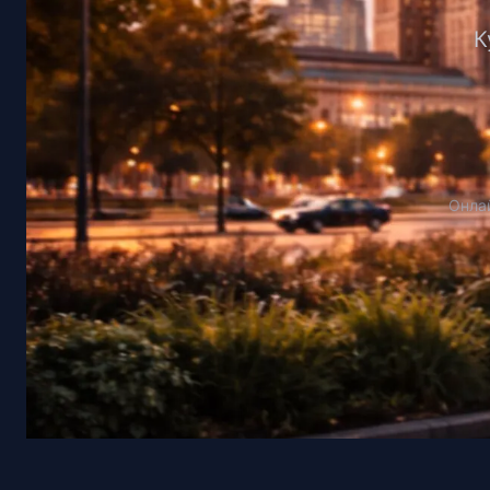
К
Онлай