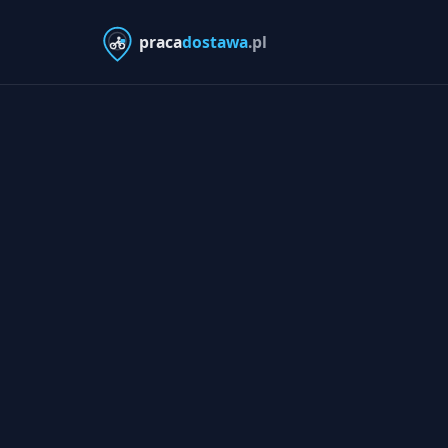
praca
dostawa
.pl