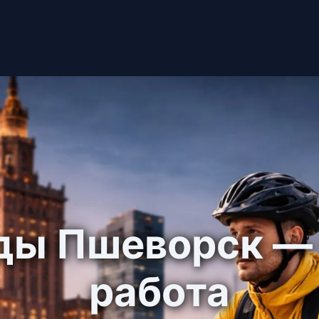
ды Пшеворск —
работа