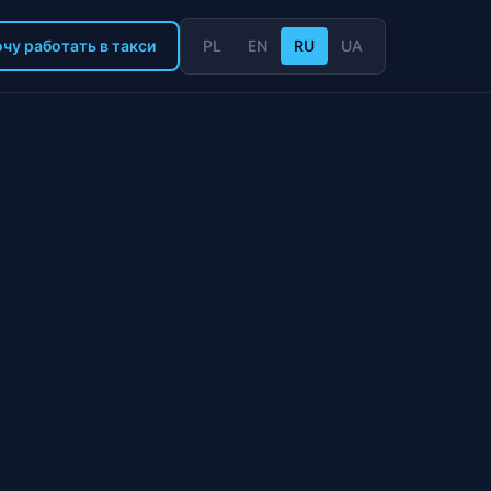
чу работать в такси
PL
EN
RU
UA