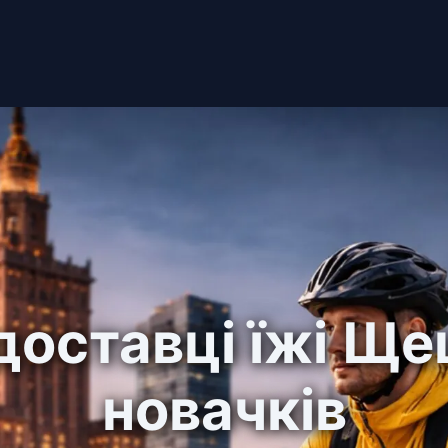
доставці їжі Щ
новачків