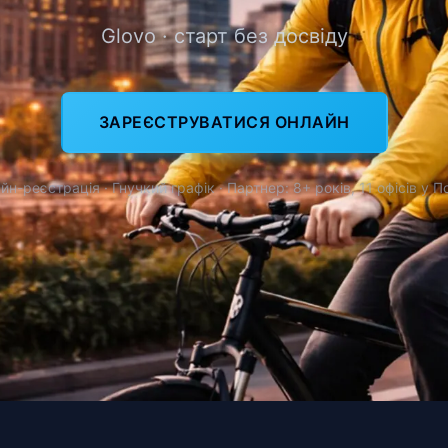
Glovo · старт без досвіду
ЗАРЕЄСТРУВАТИСЯ ОНЛАЙН
йн-реєстрація · Гнучкий графік · Партнер: 8+ років, 11 офісів у П