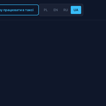
у працювати в таксі
PL
EN
RU
UA