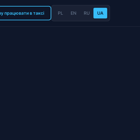
у працювати в таксі
PL
EN
RU
UA