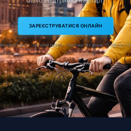
Glovo · підтримка на старті
ЗАРЕЄСТРУВАТИСЯ ОНЛАЙН
йн-реєстрація · Гнучкий графік · Партнер: 8+ років, 11 офісів у П