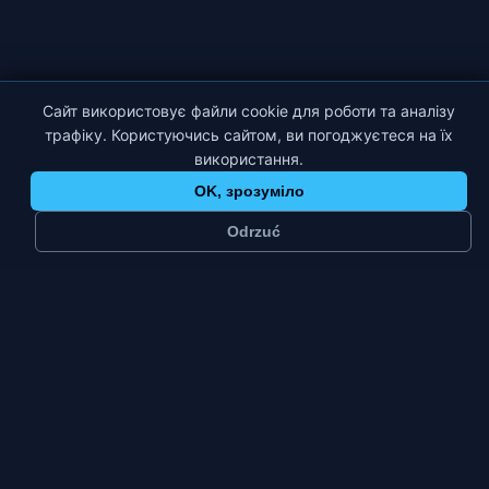
Сайт використовує файли cookie для роботи та аналізу
трафіку. Користуючись сайтом, ви погоджуєтеся на їх
використання.
OK, зрозуміло
Odrzuć
≈
26 тис.
3
мешканців
платформи
Мале місто
Пт–Нд
тип міста
пік тижня