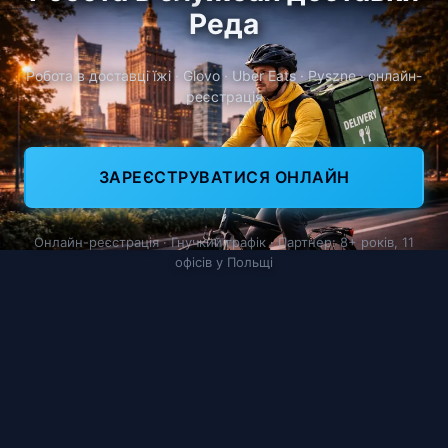
Реда
Робота в доставці їжі · Glovo · Uber Eats · Pyszne · онлайн-
реєстрація
ЗАРЕЄСТРУВАТИСЯ ОНЛАЙН
Онлайн-реєстрація · Гнучкий графік · Партнер: 8+ років, 11
офісів у Польщі