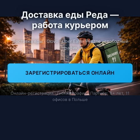
Доставка еды Реда —
работа курьером
Доставка еды · Glovo · Uber Eats · Pyszne · свободный
график
ЗАРЕГИСТРИРОВАТЬСЯ ОНЛАЙН
Онлайн-регистрация · Гибкий график · Партнёр: 8+ лет, 11
офисов в Польше