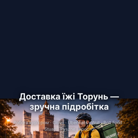
Доставка їжі Торунь —
зручна підробітка
Робота кур'єром · Glovo · Uber Eats · Wolt · Bolt Food ·
Stuart · Pyszne · просто