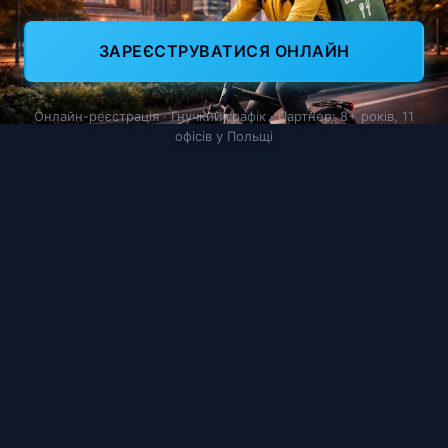
ЗАРЕЄСТРУВАТИСЯ ОНЛАЙН
Онлайн-реєстрація · Гнучкий графік · Партнер: 8+ років, 11
офісів у Польщі