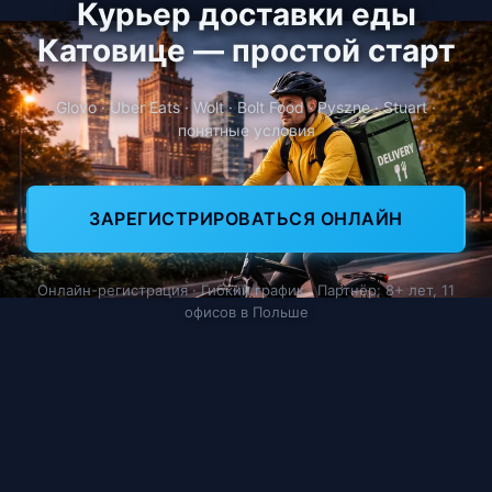
Курьер доставки еды
Катовице — простой старт
Glovo · Uber Eats · Wolt · Bolt Food · Pyszne · Stuart ·
понятные условия
ЗАРЕГИСТРИРОВАТЬСЯ ОНЛАЙН
Онлайн-регистрация · Гибкий график · Партнёр: 8+ лет, 11
офисов в Польше