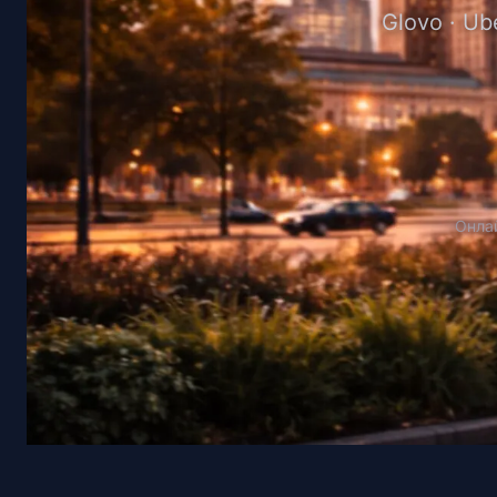
Glovo · Ub
Онлай