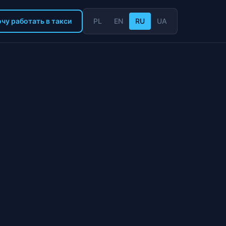
чу работать в такси
PL
EN
RU
UA