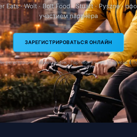
er Eats · Wolt · Bolt Food · Stuart · Pyszne · о
участием партнёра
ЗАРЕГИСТРИРОВАТЬСЯ ОНЛАЙН
н-регистрация · Гибкий график · Партнёр: 8+ лет, 11 офисов в 