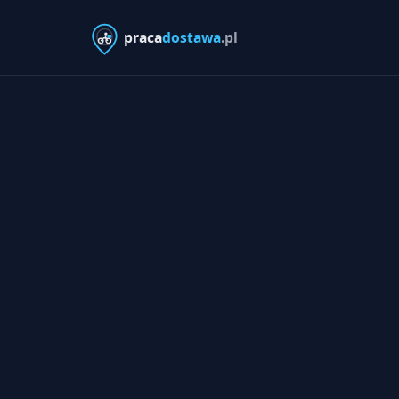
praca
dostawa
.pl