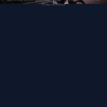
11 biur w Polsce