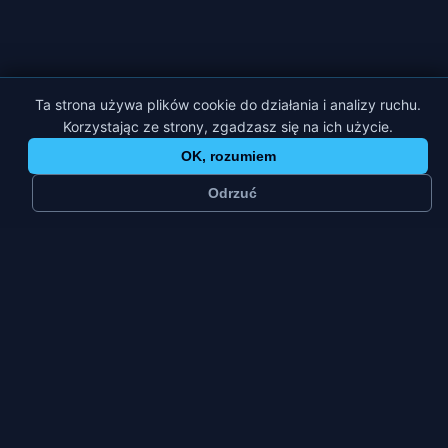
Ta strona używa plików cookie do działania i analizy ruchu.
Korzystając ze strony, zgadzasz się na ich użycie.
OK, rozumiem
Odrzuć
≈
38 tys.
2
mieszkańców
platformy
Małe miasto
Pt–Nd
typ miasta
szczyt tygodnia