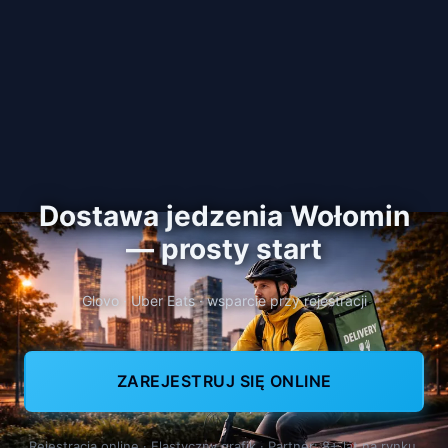
Dostawa jedzenia Wołomin
— prosty start
Glovo · Uber Eats · wsparcie przy rejestracji
ZAREJESTRUJ SIĘ ONLINE
Rejestracja online · Elastyczny grafik · Partner: 8+ lat na rynku,