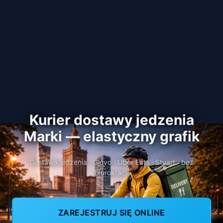
Kurier dostawy jedzenia
Marki — elastyczny grafik
Dostawa jedzenia · Glovo · Uber Eats · Stuart · bez
biurokracji
ZAREJESTRUJ SIĘ ONLINE