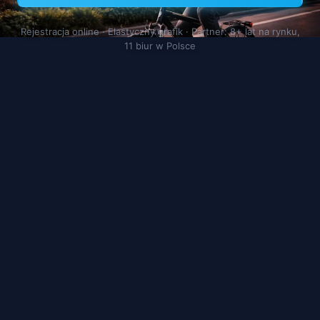
Rejestracja online · Elastyczny grafik · Partner: 8+ lat na rynku,
11 biur w Polsce