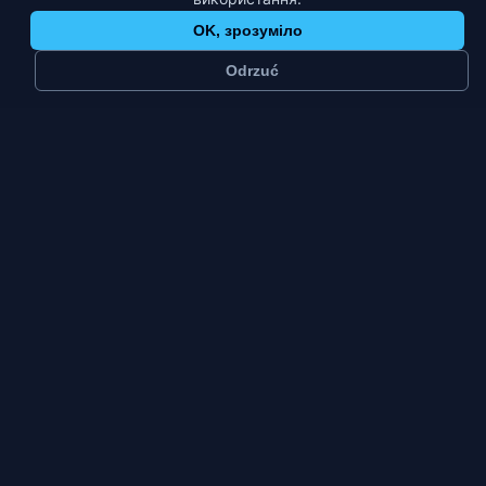
OK, зрозуміло
Odrzuć
≈
38 тис.
2
мешканців
платформи
Мале місто
Пт–Нд
тип міста
пік тижня
Воломін — це тридцять вісім тисяч мешканців
і, передусім, місто, з якого зранку виїжджають,