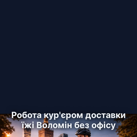
Робота кур'єром доставки
їжі Воломін без офісу