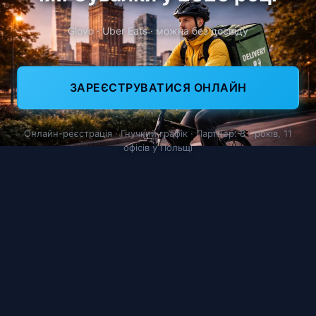
Glovo · Uber Eats · можна без досвіду
ЗАРЕЄСТРУВАТИСЯ ОНЛАЙН
Онлайн-реєстрація · Гнучкий графік · Партнер: 8+ років, 11
офісів у Польщі