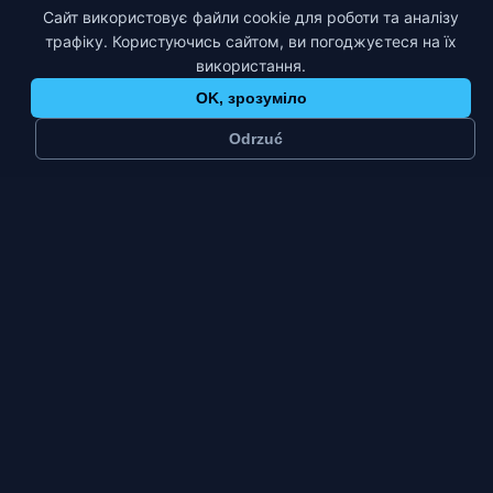
Сайт використовує файли cookie для роботи та аналізу
трафіку. Користуючись сайтом, ви погоджуєтеся на їх
використання.
OK, зрозуміло
Odrzuć
≈
70 тис.
2
мешканців
платформи
Велике
Пт–Нд
місто
пік тижня
тип міста