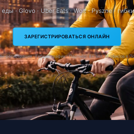
еды · Glovo · Uber Eats · Wolt · Pyszne · гиб
ЗАРЕГИСТРИРОВАТЬСЯ ОНЛАЙН
н-регистрация · Гибкий график · Партнёр: 8+ лет, 11 офисов в 