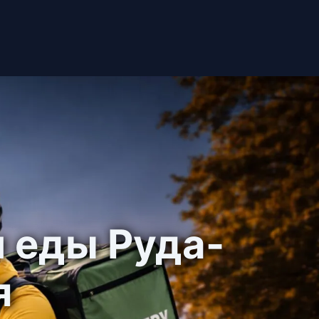
 еды Руда-
я