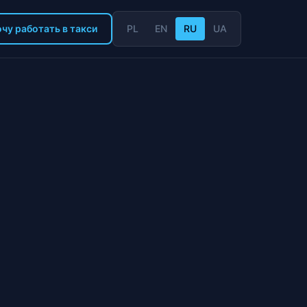
чу работать в такси
PL
EN
RU
UA