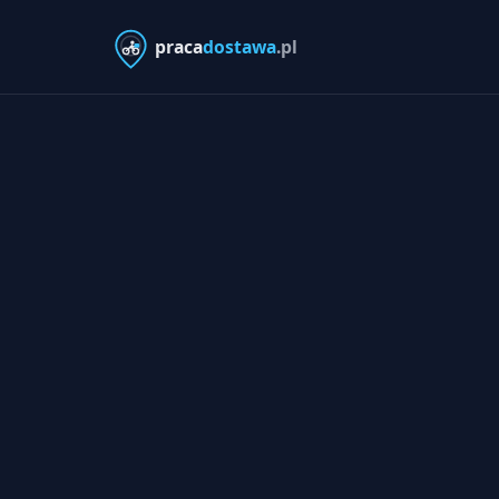
praca
dostawa
.pl