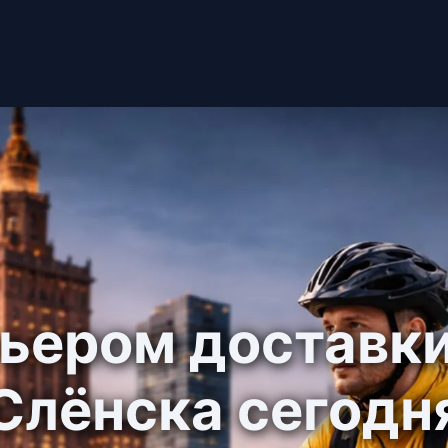
рьером доставки
Слёнска сегодн