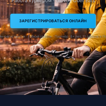
Работа курьером · Glovo · Uber Eats
ЗАРЕГИСТРИРОВАТЬСЯ ОНЛАЙН
н-регистрация · Гибкий график · Партнёр: 8+ лет, 11 офисов в 