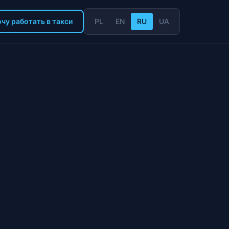
чу работать в такси
PL
EN
RU
UA