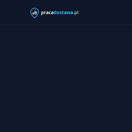
praca
dostawa
.pl