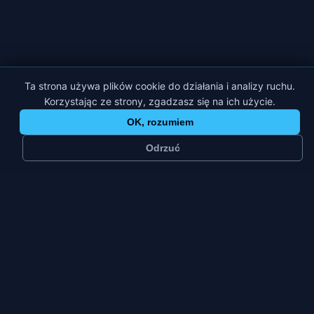
Ta strona używa plików cookie do działania i analizy ruchu.
Korzystając ze strony, zgadzasz się na ich użycie.
OK, rozumiem
Odrzuć
≈
35 tys.
2
mieszkańców
platformy
Miasto
Pt–Nd ·
turystyczne
sezon