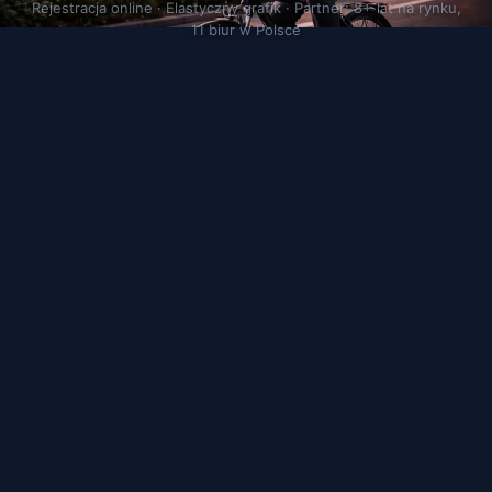
Rejestracja online · Elastyczny grafik · Partner: 8+ lat na rynku,
11 biur w Polsce