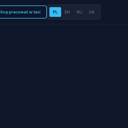
Chcę pracować w taxi
PL
EN
RU
UA