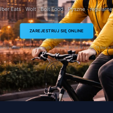
Uber Eats · Wolt · Bolt Food · Pyszne · regularne
ZAREJESTRUJ SIĘ ONLINE
tracja online · Elastyczny grafik · Partner: 8+ lat na rynku, 11 biur w 