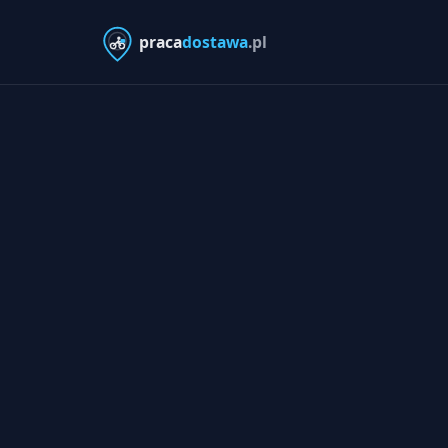
praca
dostawa
.pl