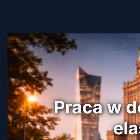
Praca w d
el