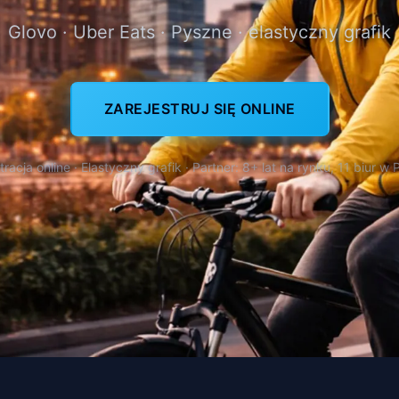
Glovo · Uber Eats · Pyszne · elastyczny grafik
ZAREJESTRUJ SIĘ ONLINE
tracja online · Elastyczny grafik · Partner: 8+ lat na rynku, 11 biur w 