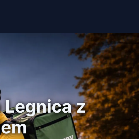
 Legnica z
iem