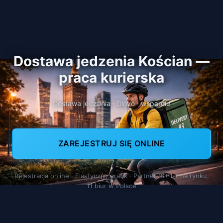
Dostawa jedzenia Kościan —
praca kurierska
Dostawa jedzenia · Glovo · wsparcie
ZAREJESTRUJ SIĘ ONLINE
Rejestracja online · Elastyczny grafik · Partner: 8+ lat na rynku,
11 biur w Polsce