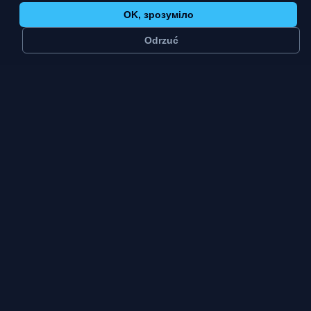
OK, зрозуміло
Odrzuć
≈
140 тис.
4
мешканців
платформи
Велике
Пт–Нд
місто
пік тижня
тип міста
Зельона-Гура має сто сорок тисяч мешканців і