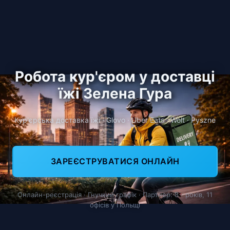
Робота кур'єром у доставці
їжі Зелена Гура
Кур'єрська доставка їжі · Glovo · Uber Eats · Wolt · Pyszne
ЗАРЕЄСТРУВАТИСЯ ОНЛАЙН
Онлайн-реєстрація · Гнучкий графік · Партнер: 8+ років, 11
офісів у Польщі