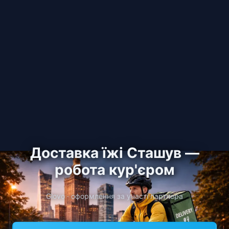
Доставка їжі Сташув —
робота кур'єром
Glovo · оформлення за участі партнера