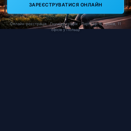
ЗАРЕЄСТРУВАТИСЯ ОНЛАЙН
Онлайн-реєстрація · Гнучкий графік · Партнер: 8+ років, 11
офісів у Польщі