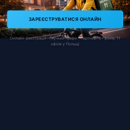
ЗАРЕЄСТРУВАТИСЯ ОНЛАЙН
Онлайн-реєстрація · Гнучкий графік · Партнер: 8+ років, 11
офісів у Польщі