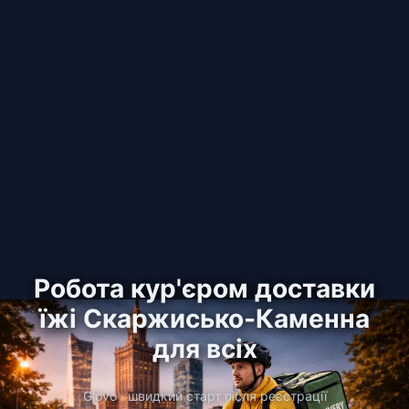
Робота кур'єром доставки
їжі Скаржисько-Каменна
для всіх
Glovo · швидкий старт після реєстрації