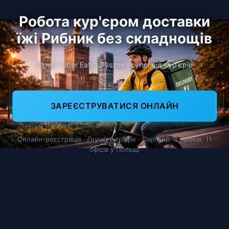
Робота кур'єром доставки
їжі Рибник без складнощів
Glovo · Uber Eats · Pyszne · супровід кур'єрів
ЗАРЕЄСТРУВАТИСЯ ОНЛАЙН
Онлайн-реєстрація · Гнучкий графік · Партнер: 8+ років, 11
офісів у Польщі