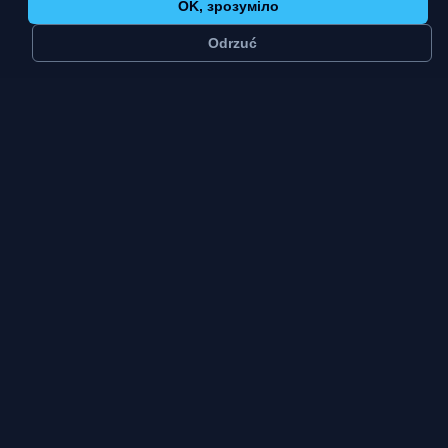
OK, зрозуміло
Odrzuć
≈
62 тис.
2
мешканців
платформи
Велике
Пт–Нд
місто
пік тижня
тип міста
Перемишль — це шістдесят дві тисячі