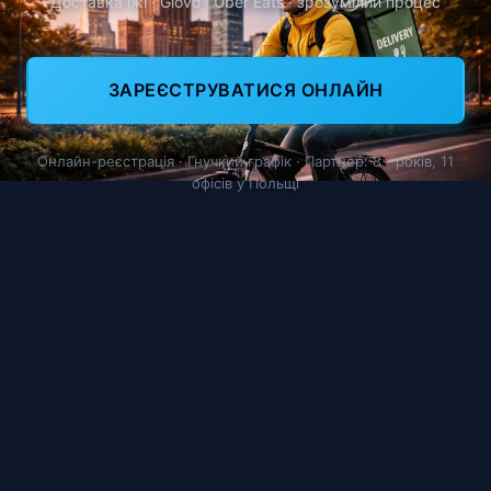
Доставка їжі · Glovo · Uber Eats · зрозумілий процес
ЗАРЕЄСТРУВАТИСЯ ОНЛАЙН
Онлайн-реєстрація · Гнучкий графік · Партнер: 8+ років, 11
офісів у Польщі