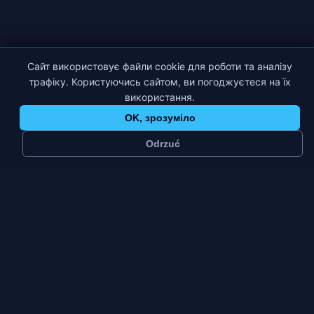
Сайт використовує файли cookie для роботи та аналізу
трафіку. Користуючись сайтом, ви погоджуєтеся на їх
використання.
OK, зрозуміло
Odrzuć
≈
58 тис.
3
мешканців
платформи
Промислове
Пт–Нд
тип міста
пік тижня