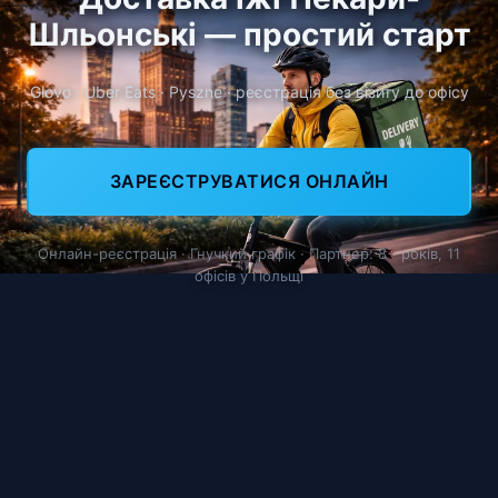
Шльонські — простий старт
Glovo · Uber Eats · Pyszne · реєстрація без візиту до офісу
ЗАРЕЄСТРУВАТИСЯ ОНЛАЙН
Онлайн-реєстрація · Гнучкий графік · Партнер: 8+ років, 11
офісів у Польщі