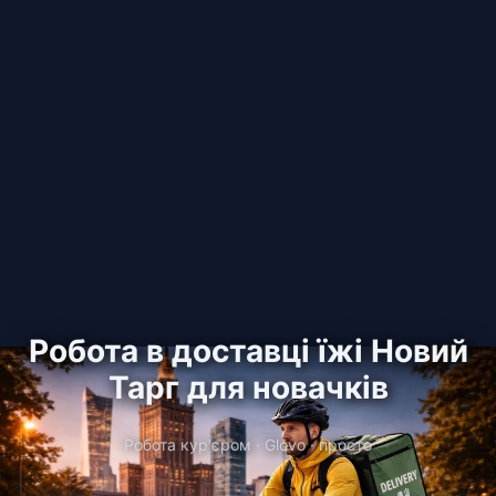
Робота в доставці їжі Новий
Тарг для новачків
Робота кур'єром · Glovo · просто