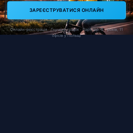
ЗАРЕЄСТРУВАТИСЯ ОНЛАЙН
Онлайн-реєстрація · Гнучкий графік · Партнер: 8+ років, 11
офісів у Польщі