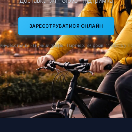
Доставка їжі · Glovo · підтримка
ЗАРЕЄСТРУВАТИСЯ ОНЛАЙН
йн-реєстрація · Гнучкий графік · Партнер: 8+ років, 11 офісів у П