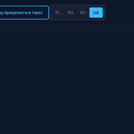
у працювати в таксі
PL
EN
RU
UA