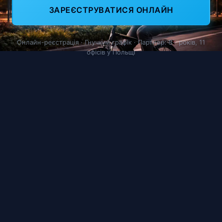
ЗАРЕЄСТРУВАТИСЯ ОНЛАЙН
Онлайн-реєстрація · Гнучкий графік · Партнер: 8+ років, 11
офісів у Польщі