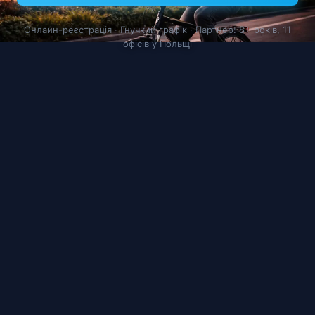
Онлайн-реєстрація · Гнучкий графік · Партнер: 8+ років, 11
офісів у Польщі