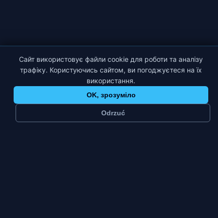
Сайт використовує файли cookie для роботи та аналізу
трафіку. Користуючись сайтом, ви погоджуєтеся на їх
використання.
OK, зрозуміло
Odrzuć
≈
58 тис.
3
мешканців
платформи
Промислове
Пт–Нд