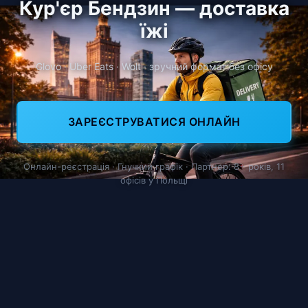
Кур'єр Бендзин — доставка
їжі
Glovo · Uber Eats · Wolt · зручний формат без офісу
ЗАРЕЄСТРУВАТИСЯ ОНЛАЙН
Онлайн-реєстрація · Гнучкий графік · Партнер: 8+ років, 11
офісів у Польщі