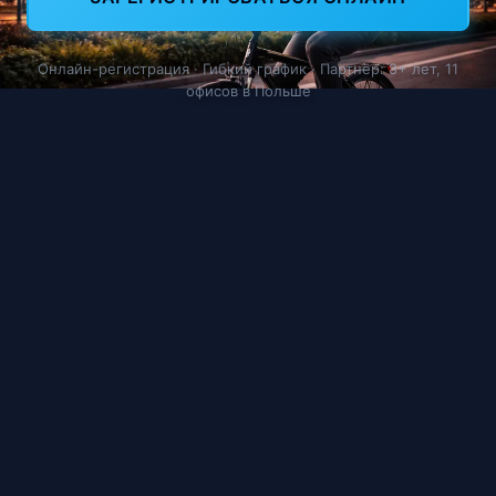
Онлайн-регистрация · Гибкий график · Партнёр: 8+ лет, 11
офисов в Польше