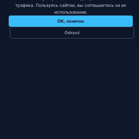
трафика. Пользуясь сайтом, вы соглашаетесь на их
использование.
OK, понятно
Odrzuć
≈
20 тыс.
1
жителей
платформа
Малый
Пт–Вс
город
пик недели
тип города