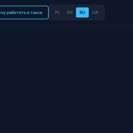
чу работать в такси
PL
EN
RU
UA