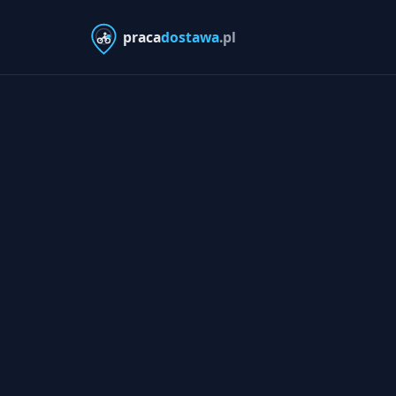
praca
dostawa
.pl