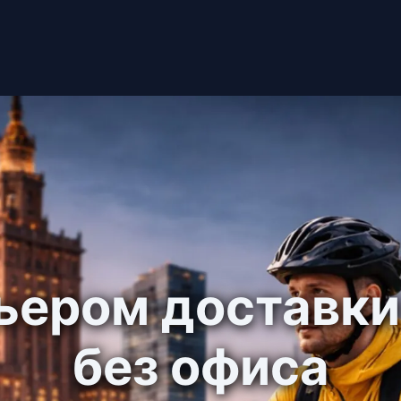
ьером доставк
без офиса