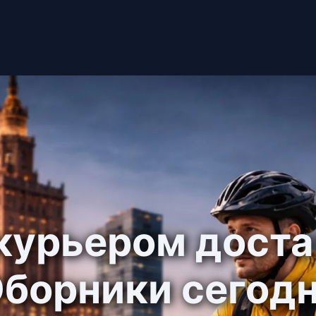
курьером дост
борники сегод