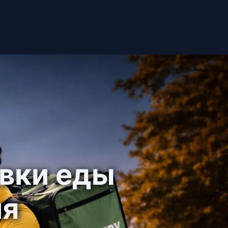
авки еды
ня