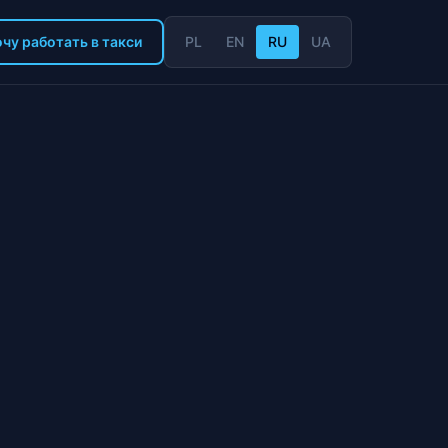
чу работать в такси
PL
EN
RU
UA