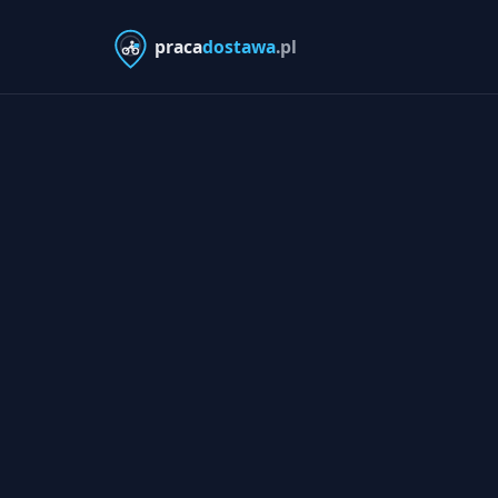
praca
dostawa
.pl