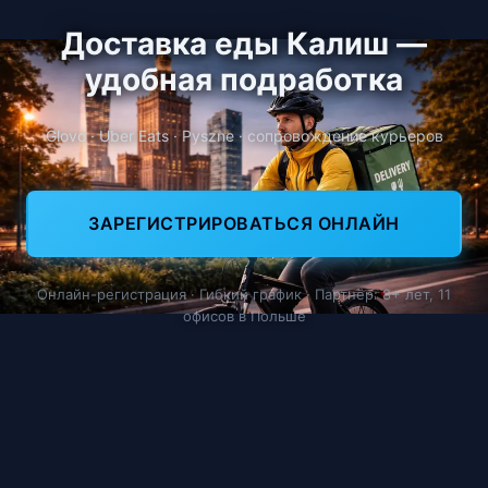
Доставка еды Калиш —
удобная подработка
Glovo · Uber Eats · Pyszne · сопровождение курьеров
ЗАРЕГИСТРИРОВАТЬСЯ ОНЛАЙН
Онлайн-регистрация · Гибкий график · Партнёр: 8+ лет, 11
офисов в Польше