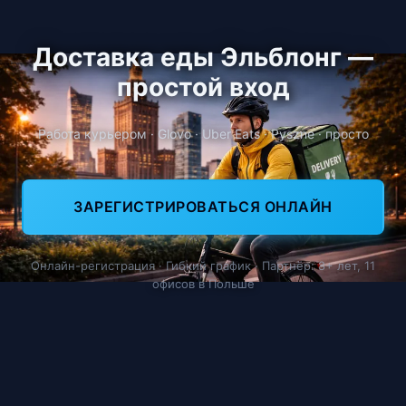
Доставка еды Эльблонг —
простой вход
Работа курьером · Glovo · Uber Eats · Pyszne · просто
ЗАРЕГИСТРИРОВАТЬСЯ ОНЛАЙН
Онлайн-регистрация · Гибкий график · Партнёр: 8+ лет, 11
офисов в Польше