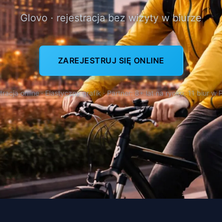
Glovo · rejestracja bez wizyty w biurze
ZAREJESTRUJ SIĘ ONLINE
tracja online · Elastyczny grafik · Partner: 8+ lat na rynku, 11 biur w 