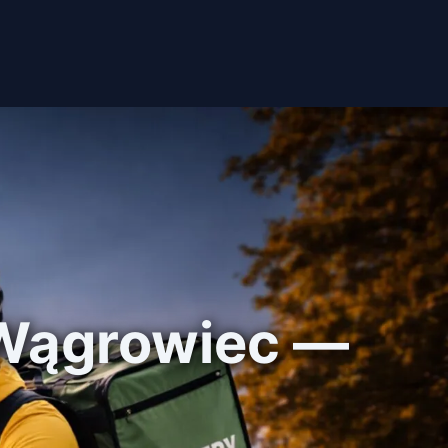
 Wągrowiec —