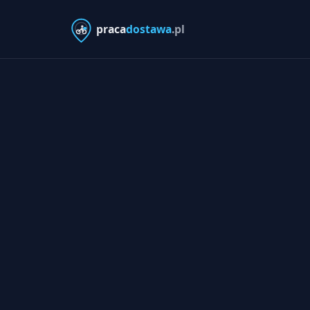
praca
dostawa
.pl