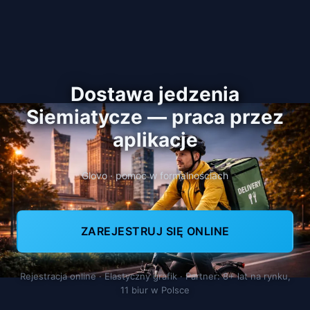
Dostawa jedzenia
Siemiatycze — praca przez
aplikacje
Glovo · pomoc w formalnościach
ZAREJESTRUJ SIĘ ONLINE
Rejestracja online · Elastyczny grafik · Partner: 8+ lat na rynku,
11 biur w Polsce