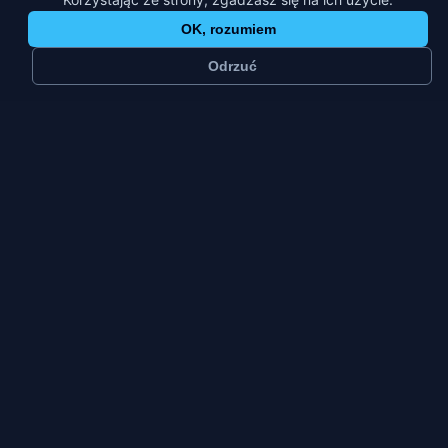
OK, rozumiem
Odrzuć
≈
15 tys.
1
mieszkańców
platforma
Małe miasto
Pt–Nd
typ miasta
szczyt tygodnia
Siemiatycze to piętnaście tysięcy mieszkańców
na styku Mazowsza i Podlasia, niedaleko granicy.