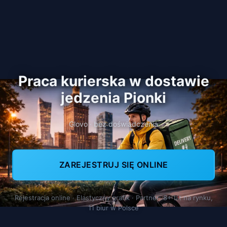
Praca kurierska w dostawie
jedzenia Pionki
Glovo · bez doświadczenia
ZAREJESTRUJ SIĘ ONLINE
Rejestracja online · Elastyczny grafik · Partner: 8+ lat na rynku,
11 biur w Polsce