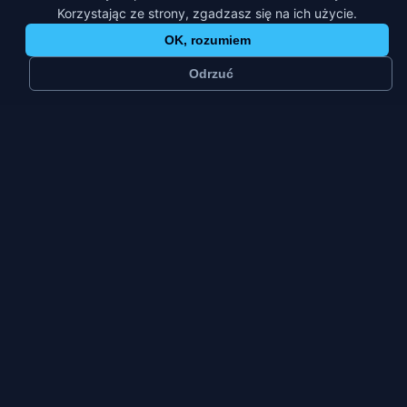
Korzystając ze strony, zgadzasz się na ich użycie.
OK, rozumiem
Odrzuć
≈
19 tys.
1
mieszkańców
platforma
Małe miasto
Pt–Nd
typ miasta
szczyt tygodnia
Pionki wyrosły wokół zakładów chemicznych, a