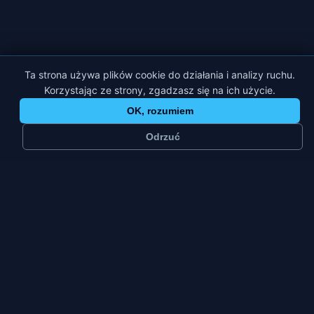
Ta strona używa plików cookie do działania i analizy ruchu.
Korzystając ze strony, zgadzasz się na ich użycie.
OK, rozumiem
Odrzuć
≈
53 tys.
2
mieszkańców
platformy
Duże miasto
Pt–Nd
typ miasta
szczyt tygodnia