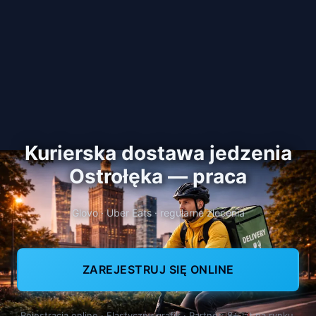
Kurierska dostawa jedzenia
Ostrołęka — praca
Glovo · Uber Eats · regularne zlecenia
ZAREJESTRUJ SIĘ ONLINE
Rejestracja online · Elastyczny grafik · Partner: 8+ lat na rynku,