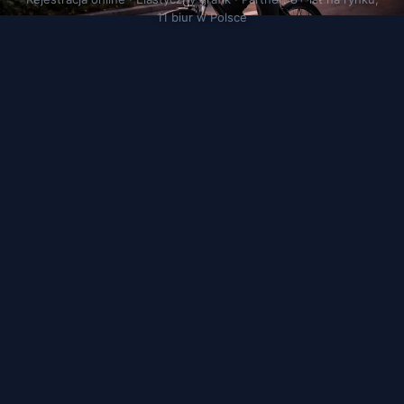
11 biur w Polsce