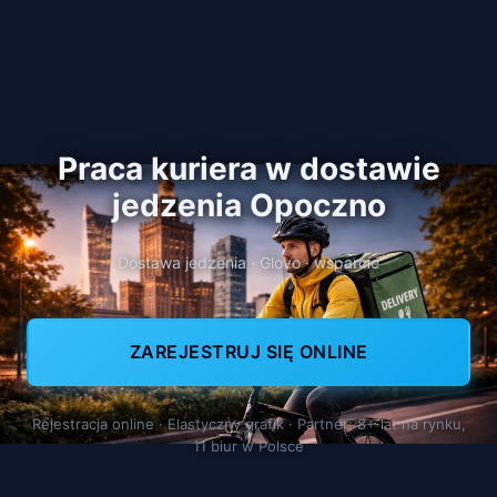
Praca kuriera w dostawie
jedzenia Opoczno
Dostawa jedzenia · Glovo · wsparcie
ZAREJESTRUJ SIĘ ONLINE
Rejestracja online · Elastyczny grafik · Partner: 8+ lat na rynku,
11 biur w Polsce