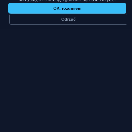
OK, rozumiem
Odrzuć
≈
22 tys.
1
mieszkańców
platforma
Małe miasto
Pt–Nd
typ miasta
szczyt tygodnia
Opoczno kojarzy się z płytkami ceramicznymi i nie
bez powodu — zakłady od dekad wyznaczają tu